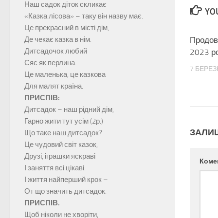
Наш садок діток скликає
YOU
«Казка лісова» – таку він назву має.
Це прекрасний в місті дім,
Де чекає казка в нім.
Продов
Дитсадочок любий
2023 ро
Сяє як перлина.
7 БЕРЕЗ
Це маленька, це казкова
Для малят країна.
ПРИСПІВ:
Дитсадок – наш рідний дім,
Гарно жити тут усім (2р.)
ЗАЛИ
Що таке наш дитсадок?
Це чудовий світ казок,
Друзі, іграшки яскраві
Коме
І заняття всі цікаві.
І життя найперший крок –
От що значить дитсадок.
ПРИСПІВ.
Щоб ніколи не хворіти,