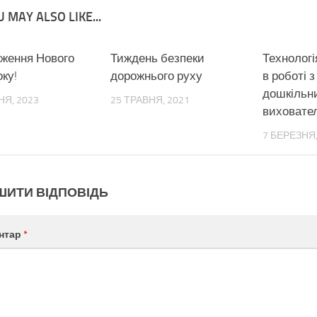
 MAY ALSO LIKE...
ження Нового
0
Тиждень безпеки
0
Технологі
ку!
дорожнього руху
в роботі з
дошкільн
НЯ, 2023
25 ТРАВНЯ, 2021
виховате
7 БЕРЕЗНЯ,
ШИТИ ВІДПОВІДЬ
нтар
*