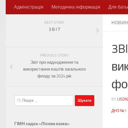
Адміністрація
Методична інформація
Для бать
Skip to content
НОВИ
NEXT STORY
З В І Т
3B
PREVIOUS STORY
ви
Звіт про надходження та
використання коштів загального
фонду за 2024 рік
фон
Пошук:
BY
LISD
ДНЗ №1
ГІМН садка «Лісова казка»