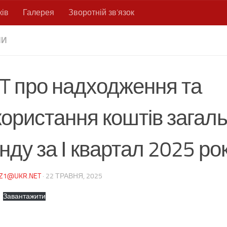
ків
Галерея
Зворотній зв’язок
НИ
IT про надходження та
користання коштів загал
ду за І квартал 2025 ро
NZ1@UKR.NET
·
22 ТРАВНЯ, 2025
Завантажити