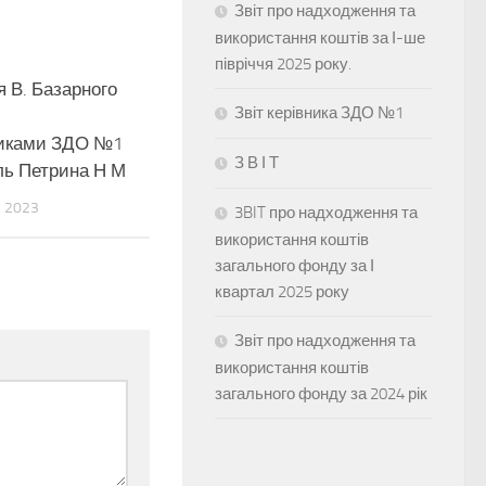
Звіт про надходження та
використання коштів за І-ше
півріччя 2025 року.
я В. Базарного
0
Звіт керівника ЗДО №1
иками ЗДО №1
З В І Т
ль Петрина Н М
 2023
3BIT про надходження та
використання коштів
загального фонду за І
квартал 2025 року
Звіт про надходження та
використання коштів
загального фонду за 2024 рік