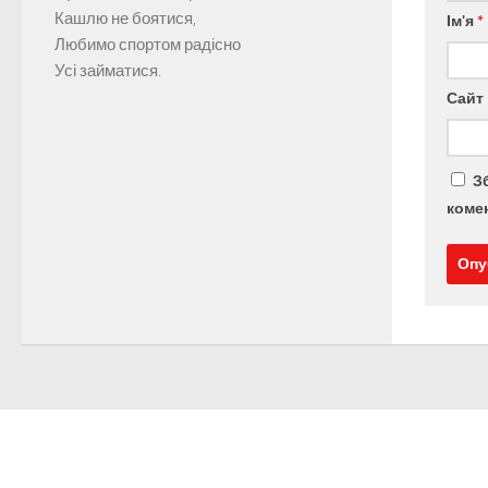
Кашлю не боятися,
Ім'я
*
Любимо спортом радісно
Усі займатися.
Сайт
З
комен