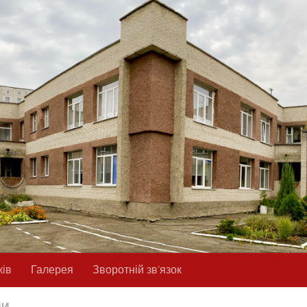
ків
Галерея
Зворотній зв’язок