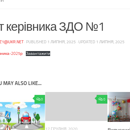
НИ
іт керівника ЗДО №1
NZ1@UKR.NET
· PUBLISHED
1 ЛИПНЯ, 2025
· UPDATED
1 ЛИПНЯ, 2025
івника-2025р
Завантажити
 MAY ALSO LIKE...
0
0
17 ГРУДНЯ, 2020