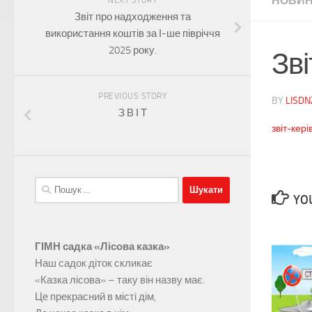
НОВИ
Звіт про надходження та
використання коштів за І-ше півріччя
2025 року.
Зв
PREVIOUS STORY
BY
LISD
З В І Т
звіт-кер
Пошук:
YOU
ГІМН садка «Лісова казка»
Наш садок діток скликає
«Казка лісова» – таку він назву має.
Це прекрасний в місті дім,