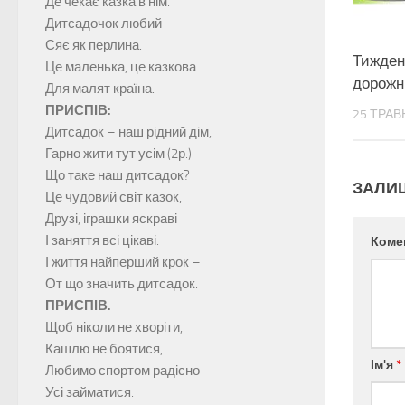
Де чекає казка в нім.
Дитсадочок любий
Сяє як перлина.
Тижден
Це маленька, це казкова
дорожн
Для малят країна.
ПРИСПІВ:
25 ТРАВ
Дитсадок – наш рідний дім,
Гарно жити тут усім (2р.)
Що таке наш дитсадок?
ЗАЛИ
Це чудовий світ казок,
Друзі, іграшки яскраві
І заняття всі цікаві.
Коме
І життя найперший крок –
От що значить дитсадок.
ПРИСПІВ.
Щоб ніколи не хворіти,
Кашлю не боятися,
Ім'я
*
Любимо спортом радісно
Усі займатися.