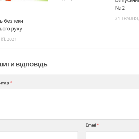
Випускни
№ 2
21 ТРАВНЯ,
ь безпеки
ього руху
НЯ, 2021
ШИТИ ВІДПОВІДЬ
нтар
*
Email
*