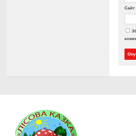
Сайт
З
комен