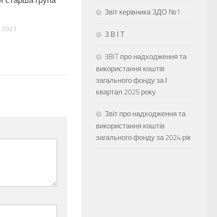
й старша група
Звіт керівника ЗДО №1
 2021
З В І Т
3BIT про надходження та
використання коштів
загального фонду за І
квартал 2025 року
Звіт про надходження та
використання коштів
загального фонду за 2024 рік