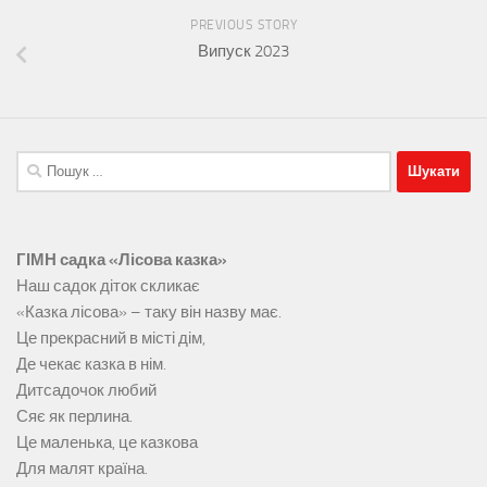
PREVIOUS STORY
Випуск 2023
Пошук:
ГІМН садка «Лісова казка»
Наш садок діток скликає
«Казка лісова» – таку він назву має.
Це прекрасний в місті дім,
Де чекає казка в нім.
Дитсадочок любий
Сяє як перлина.
Це маленька, це казкова
Для малят країна.