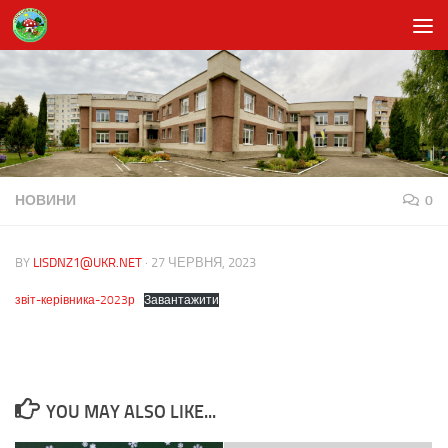
Skip to content
НОВИНИ
0
BY
LISDNZ1@UKR.NET
·
27 ЧЕРВНЯ, 2023
звіт-керівника-2023р
Завантажити
YOU MAY ALSO LIKE...