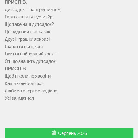
ПРИСПІВ:
Дитсадок – наш рідний дім,
Гарно жити тут усім (2р.)
Що таке наш дитсадок?
Це чудовий світ казок,
Друзі, іграшки яскраві
І заняття всі цікаві.
І життя найперший крок –
От що значить дитсадок.
ПРИСПІВ.
Щоб ніколи не хворіти,
Кашлю не боятися,
Любимо спортом радісно
Усі займатися.
Серпень 2026