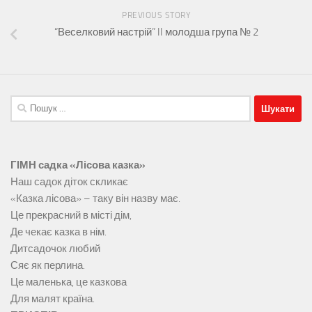
PREVIOUS STORY
“Веселковий настрій” II молодша група № 2
Пошук:
ГІМН садка «Лісова казка»
Наш садок діток скликає
«Казка лісова» – таку він назву має.
Це прекрасний в місті дім,
Де чекає казка в нім.
Дитсадочок любий
Сяє як перлина.
Це маленька, це казкова
Для малят країна.