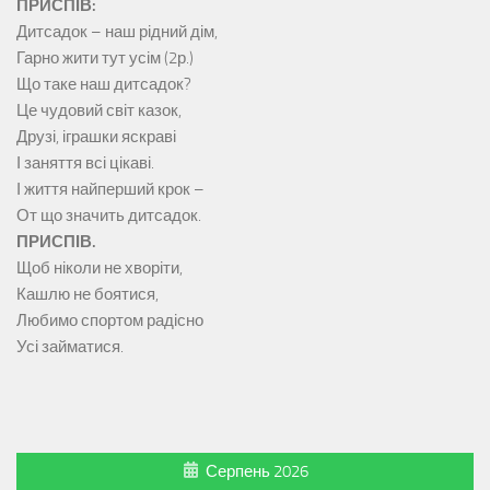
ПРИСПІВ:
Дитсадок – наш рідний дім,
Гарно жити тут усім (2р.)
Що таке наш дитсадок?
Це чудовий світ казок,
Друзі, іграшки яскраві
І заняття всі цікаві.
І життя найперший крок –
От що значить дитсадок.
ПРИСПІВ.
Щоб ніколи не хворіти,
Кашлю не боятися,
Любимо спортом радісно
Усі займатися.
Серпень 2026