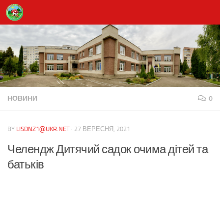
Skip to content
НОВИНИ
0
BY
LISDNZ1@UKR.NET
·
27 ВЕРЕСНЯ, 2021
Челендж Дитячий садок очима дітей та
батьків