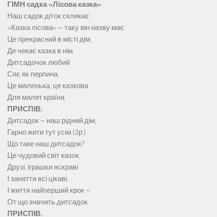
ГІМН садка «Лісова казка»
Наш садок діток скликає
«Казка лісова» – таку він назву має.
Це прекрасний в місті дім,
Де чекає казка в нім.
Дитсадочок любий
Сяє як перлина.
Це маленька, це казкова
Для малят країна.
ПРИСПІВ:
Дитсадок – наш рідний дім,
Гарно жити тут усім (2р.)
Що таке наш дитсадок?
Це чудовий світ казок,
Друзі, іграшки яскраві
І заняття всі цікаві.
І життя найперший крок –
От що значить дитсадок.
ПРИСПІВ.