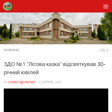
Skip to content
НОВИНИ
0
ЗДО №1 “Лісова казка” відсвяткував 30-
річний ювілей
BY
LISDNZ1@UKR.NET
·
14 ЛИПНЯ, 2022