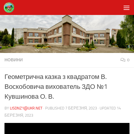
Skip to content
НОВИНИ
0
Геометрична казка з квадратом В.
Воскобовича вихователь ЗДО №1
Кувшинова О. В.
BY
LISDNZ1@UKR.NET
· PUBLISHED
7 БЕРЕЗНЯ, 2023
· UPDATED
14
БЕРЕЗНЯ, 2023