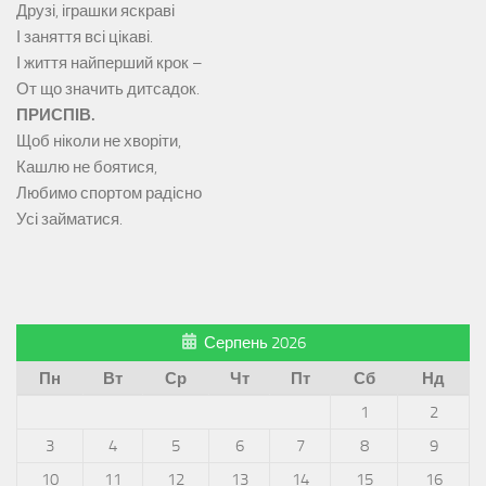
Друзі, іграшки яскраві
І заняття всі цікаві.
І життя найперший крок –
От що значить дитсадок.
ПРИСПІВ.
Щоб ніколи не хворіти,
Кашлю не боятися,
Любимо спортом радісно
Усі займатися.
Серпень 2026
Пн
Вт
Ср
Чт
Пт
Сб
Нд
1
2
3
4
5
6
7
8
9
10
11
12
13
14
15
16