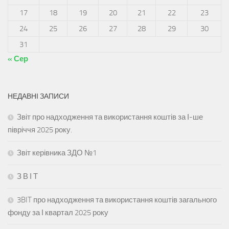
17
18
19
20
21
22
23
24
25
26
27
28
29
30
31
« Сер
НЕДАВНІ ЗАПИСИ
Звіт про надходження та використання коштів за І-ше
півріччя 2025 року.
Звіт керівника ЗДО №1
З В І Т
3BIT про надходження та використання коштів загального
фонду за І квартал 2025 року