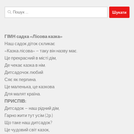
Пошук:
ГІМН садка «Лісова казка»
Наш садок діток скликає
«Казка лісова» – таку він назву має.
Це прекрасний в місті дім,
Де чекає казка в нім.
Дитсадочок любий
Сяє як перлина.
Це маленька, це казкова
Для малят країна.
ПРИСПІВ:
Дитсадок – наш рідний дім,
Гарно жити тут усім (2р.)
Що таке наш дитсадок?
Це чудовий світ казок,