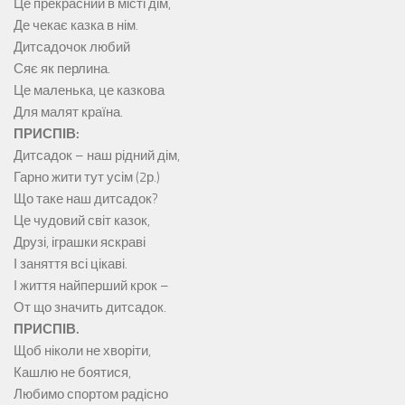
Це прекрасний в місті дім,
Де чекає казка в нім.
Дитсадочок любий
Сяє як перлина.
Це маленька, це казкова
Для малят країна.
ПРИСПІВ:
Дитсадок – наш рідний дім,
Гарно жити тут усім (2р.)
Що таке наш дитсадок?
Це чудовий світ казок,
Друзі, іграшки яскраві
І заняття всі цікаві.
І життя найперший крок –
От що значить дитсадок.
ПРИСПІВ.
Щоб ніколи не хворіти,
Кашлю не боятися,
Любимо спортом радісно