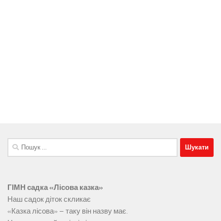
Пошук:
ГІМН садка «Лісова казка»
Наш садок діток скликає
«Казка лісова» – таку він назву має.